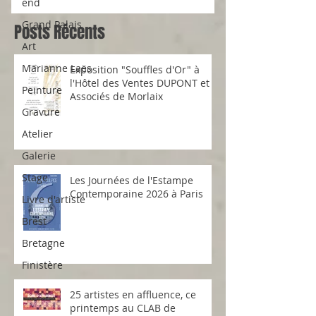
end
Grand Palais
Posts Récents
Art
Marianne Laës
Exposition "Souffles d'Or" à
l'Hôtel des Ventes DUPONT et
Peinture
Associés de Morlaix
Gravure
Atelier
Galerie
Stage
Les Journées de l'Estampe
Contemporaine 2026 à Paris
Livre d'artiste
Brest
Bretagne
Finistère
25 artistes en affluence, ce
printemps au CLAB de