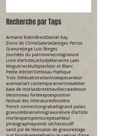
Recherche par Tags
Armand Robin
Brest
Daniel Kay
Encre de Chine
Galerie
Georges Perros
Gravure
Jorge Luis Borges
Journées du patrimoine
Linogravure
Livre d'artiste
Loctudy
Marianne Laes
Moguériec
Multiples
Noir et Blanc
Petite édition
Tombeau Poétique
Trois Stèles
abstrait
aninoë
apesanteur
arami
art
art contemporain
artiste
atelier
baie de morlaix
brestmaville
craie
dessin
dessins
eau forte
expo
exposition
festival des littératures
finistère
french connection
grabado
grand palais
gravure
librairie
linogravure
livre d'artiste
morlaix
paris
peinture
pesanteur
photographie
pointe sèche
roscoff
saint pol de léon
salon de gravure
stage
sud finistère
texte
thierry le saëc
val d'oise