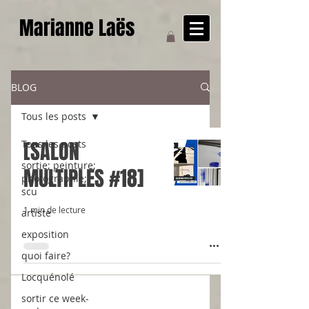
Marianne Laës
BLOG
Tous les posts
[SALON
Tous les posts
sortie; peinture;
MULTIPLES #18]
photographie;
scu
1 min de lecture
artiste
exposition
quoi faire?
Locquénolé
sortir ce week-