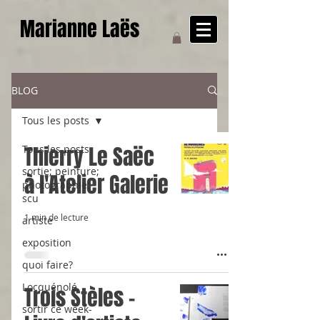
Marianne Laës
BLOG
Tous les posts
Thierry Le Saëc
Tous les posts
sortie; peinture;
à l'Atelier Galerie
photographie;
scu
1 min de lecture
artiste
exposition
quoi faire?
Locquénolé
Trois Stèles -
sortir ce week-