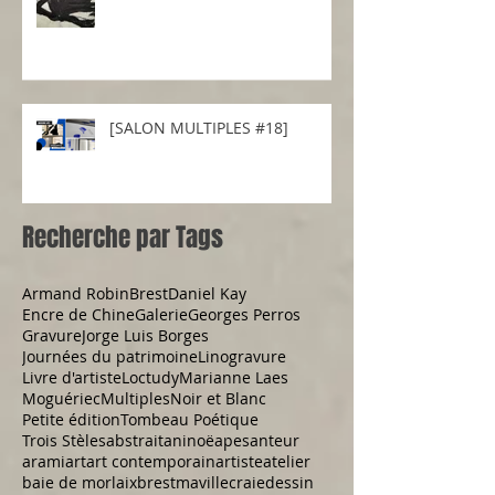
[SALON MULTIPLES #18]
Recherche par Tags
Armand Robin
Brest
Daniel Kay
Encre de Chine
Galerie
Georges Perros
Gravure
Jorge Luis Borges
Journées du patrimoine
Linogravure
Livre d'artiste
Loctudy
Marianne Laes
Moguériec
Multiples
Noir et Blanc
Petite édition
Tombeau Poétique
Trois Stèles
abstrait
aninoë
apesanteur
arami
art
art contemporain
artiste
atelier
baie de morlaix
brestmaville
craie
dessin