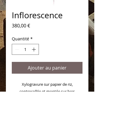
Inflorescence
Prix
380,00 €
Quantité
*
Ajouter au panier
Xylogravure sur papier de riz,
contrecollée et montée sur bois
Dimension 30*70 cm
S'abonner