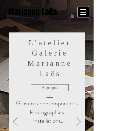
Marianne Laës
L'atelier
Galerie
Marianne
Laës
A propos
Gravures contemporaines

Photographies

Installations

Livres d'artiste
