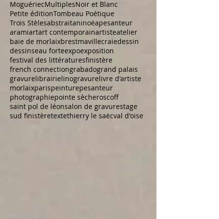
Recherche par Tags
Armand Robin
Brest
Daniel Kay
Encre de Chine
Galerie
Georges Perros
Gravure
Jorge Luis Borges
Journées du patrimoine
Linogravure
Livre d'artiste
Loctudy
Marianne Laes
Moguériec
Multiples
Noir et Blanc
Petite édition
Tombeau Poétique
Trois Stèles
abstrait
aninoë
apesanteur
arami
art
art contemporain
artiste
atelier
baie de morlaix
brestmaville
craie
dessin
dessins
eau forte
expo
exposition
festival des littératures
finistère
french connection
grabado
grand palais
gravure
librairie
linogravure
livre d'artiste
morlaix
paris
peinture
pesanteur
photographie
pointe sèche
roscoff
saint pol de léon
salon de gravure
stage
sud finistère
texte
thierry le saëc
val d'oise