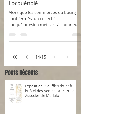
1 min de lecture
Exposition d'Art à
Locquénolé
Alors que les commerces du bourg
sont fermés, un collectif
Locquélonésien met l'art à l'honneur.
En novembre prochain, le travail de
14
/
15
Posts Récents