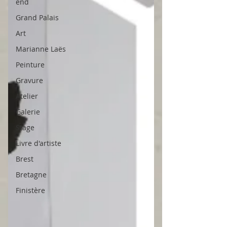
end
Grand Palais
Art
Marianne Laës
Peinture
Gravure
Atelier
Galerie
Stage
Livre d'artiste
Brest
Bretagne
Finistère