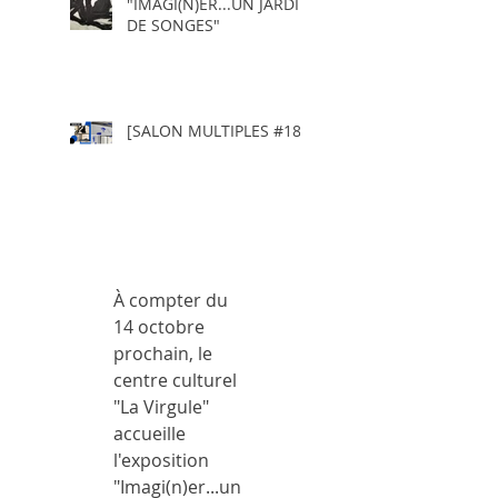
"IMAGI(N)ER...UN JARDIN
DE SONGES"
[SALON MULTIPLES #18]
À compter du 
14 octobre 
prochain, le 
centre culturel 
"La Virgule" 
accueille 
l'exposition 
"Imagi(n)er...un 