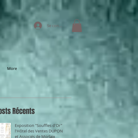
Se connecter
More
osts Récents
Exposition "Souffles d'Or" à
l'Hôtel des Ventes DUPONT
et Associés de Morlaix