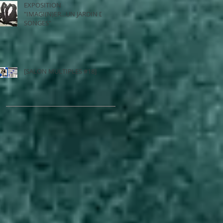
EXPOSITION
"IMAGI(N)ER...UN JARDIN DE
SONGES"
[SALON MULTIPLES #18]