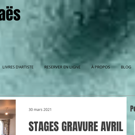
aës
LIVRES D'ARTISTE
RESERVER EN LIGNE
À PROPOS
BLOG
P
30 mars 2021
STAGES GRAVURE AVRIL