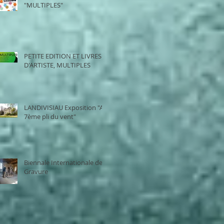
"MULTIPLES"
PETITE EDITION ET LIVRES
D'ARTISTE, MULTIPLES
LANDIVISIAU Exposition "Au
7ème pli du vent"
Biennale Internationale de
Gravure