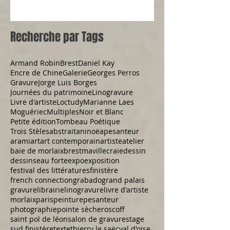
Recherche par Tags
Armand Robin
Brest
Daniel Kay
Encre de Chine
Galerie
Georges Perros
Gravure
Jorge Luis Borges
Journées du patrimoine
Linogravure
Livre d'artiste
Loctudy
Marianne Laes
Moguériec
Multiples
Noir et Blanc
Petite édition
Tombeau Poétique
Trois Stèles
abstrait
aninoë
apesanteur
arami
art
art contemporain
artiste
atelier
baie de morlaix
brestmaville
craie
dessin
dessins
eau forte
expo
exposition
festival des littératures
finistère
french connection
grabado
grand palais
gravure
librairie
linogravure
livre d'artiste
morlaix
paris
peinture
pesanteur
photographie
pointe sèche
roscoff
saint pol de léon
salon de gravure
stage
sud finistère
texte
thierry le saëc
val d'oise