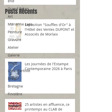
end
Grand Palais
Posts Récents
Art
Marianne Laës
Exposition "Souffles d'Or" à
l'Hôtel des Ventes DUPONT et
Peinture
Associés de Morlaix
Gravure
Atelier
Galerie
Stage
Les Journées de l'Estampe
Contemporaine 2026 à Paris
Livre d'artiste
Brest
Bretagne
Finistère
25 artistes en affluence, ce
printemps au CLAB de