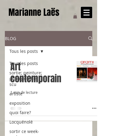
Marianne Laës
BLOG
Tous les posts
Art
Tous les posts
sortie; peinture;
contemporain
photographie;
scu
1 min de lecture
artiste
exposition
quoi faire?
Locquénolé
sortir ce week-