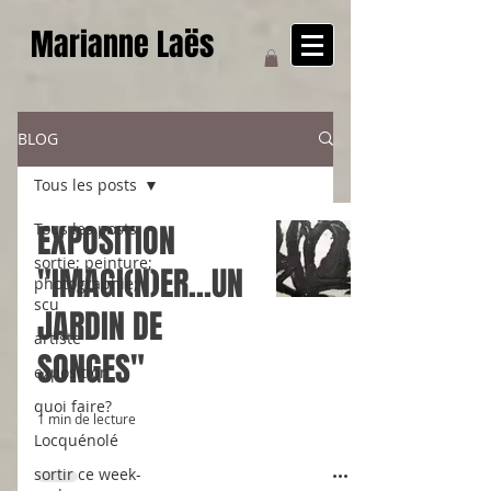
Marianne Laës
BLOG
Tous les posts
EXPOSITION
Tous les posts
sortie; peinture;
"IMAGI(N)ER...UN
photographie;
scu
JARDIN DE
artiste
SONGES"
exposition
quoi faire?
1 min de lecture
Locquénolé
sortir ce week-