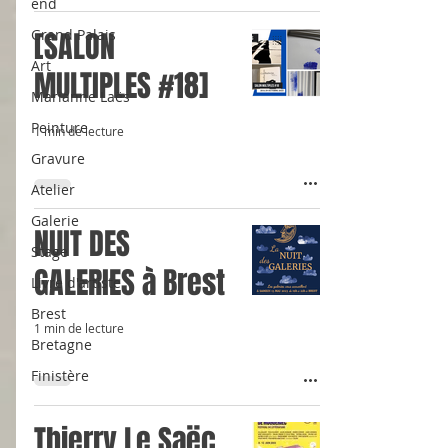
end
Grand Palais
[SALON
Art
MULTIPLES #18]
Marianne Laës
Peinture
1 min de lecture
Gravure
Atelier
Galerie
NUIT DES
Stage
GALERIES à Brest
Livre d'artiste
Brest
1 min de lecture
Bretagne
Finistère
Thierry Le Saëc