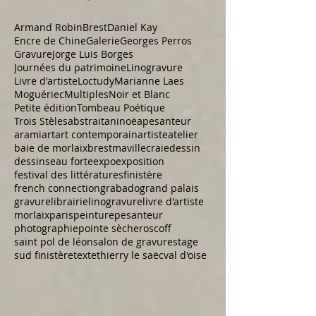
Armand Robin
Brest
Daniel Kay
Encre de Chine
Galerie
Georges Perros
Gravure
Jorge Luis Borges
Journées du patrimoine
Linogravure
Livre d'artiste
Loctudy
Marianne Laes
Moguériec
Multiples
Noir et Blanc
Petite édition
Tombeau Poétique
Trois Stèles
abstrait
aninoë
apesanteur
arami
art
art contemporain
artiste
atelier
baie de morlaix
brestmaville
craie
dessin
dessins
eau forte
expo
exposition
festival des littératures
finistère
french connection
grabado
grand palais
gravure
librairie
linogravure
livre d'artiste
morlaix
paris
peinture
pesanteur
photographie
pointe sèche
roscoff
saint pol de léon
salon de gravure
stage
sud finistère
texte
thierry le saëc
val d'oise